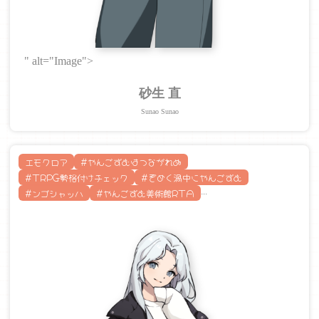
" alt="Image">
砂生 直
Sunao Sunao
エモクロア
#やんごずむはつながれぬ
#TRPG勢格付けチェック
#ぞめく渦中にやんごずむ
#ンゴシャッハ
#やんごずむ美術館RTA
...