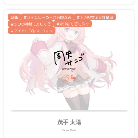
企画
#スイムヒーローズ第四泳者
#水泳部交流会後輩組
#ンゴの神話に恋してる
#水泳部と青に泳ぐ
#スイヒロ04ハロウィン
...
茂手 太陽
Taiyo Mote