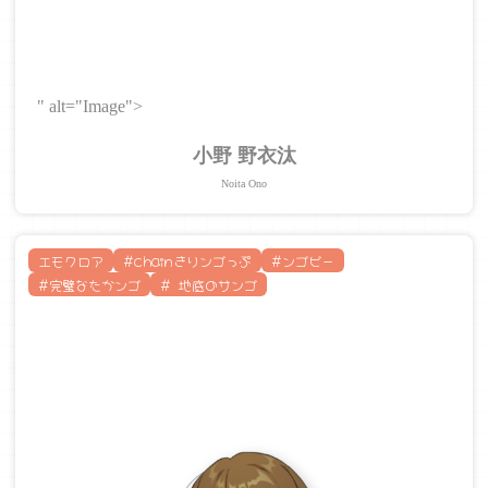
" alt="Image">
小野 野衣汰
Noita Ono
エモクロア
#chainきりンゴっぷ
#ンゴビー
#完璧なたかンゴ
# 地底のサンゴ