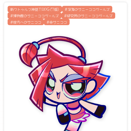
新クトゥルフ神話TRPG(7版)
#深海のサニーココガールズ
#博物館のサニーココガールズ
#研究所のサニーココガールズ
#彼方へのサニココ
#命サニココ