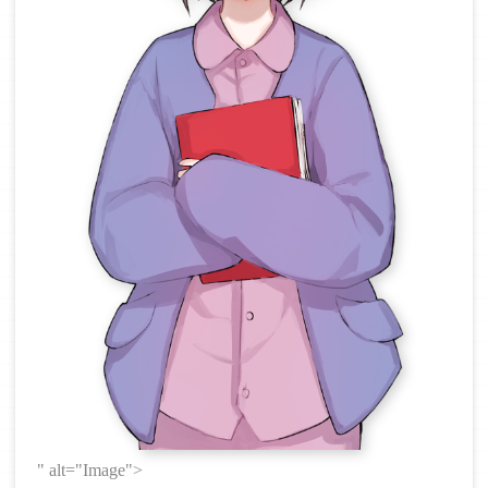
" alt="Image">