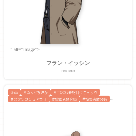
" alt="Image">
フラン・イッシン
Fran Isshin
企画
#Re_かなきみ
#TRPG勢格付けチェック
#ズズンゴショキマリ
#探索者歌合戦
#探索者歌合戦
...