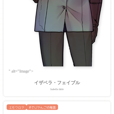
" alt="Image">
イザベラ・フェイブル
Isabella fable
エモクロア
#でびやんご幼稚園