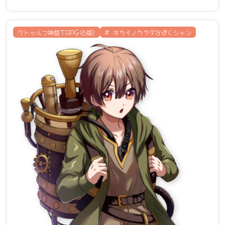
クトゥルフ神話TRPG(6版)
# キカイノカラダなぼくシャン