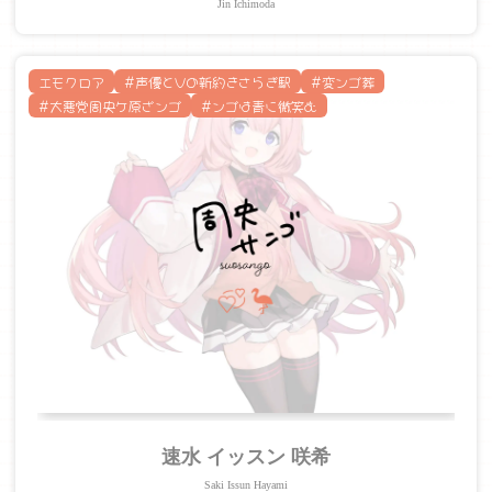
Jin Ichimoda
エモクロア
#声優とVの新約きさらぎ駅
#変ンゴ葬
#大悪党周央ケ原ざンゴ
#ンゴは青に微笑む
速水 イッスン 咲希
Saki Issun Hayami