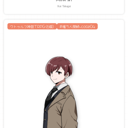
Kai Takagai
クトゥルフ神話TRPG(6版)
#嗤う人間師_case04