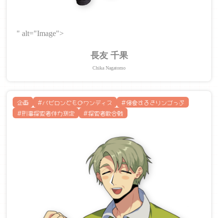
" alt="Image">
長友 千果
Chika Nagatomo
企画
#バビロンどものワンディス
#侵食するきりンゴっぷ
#刑事探索者体力測定​
#探索者歌合戦