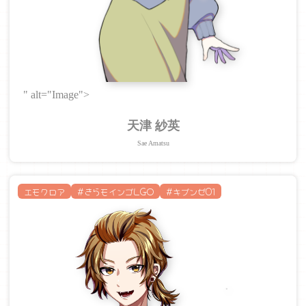
" alt="Image">
天津 紗英
Sae Amatsu
エモクロア
#きらモインゴLGO
#キブンゼ01