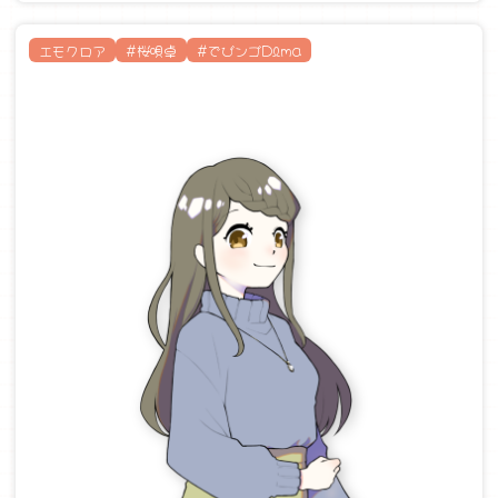
エモクロア
#桜唄卓
#でびンゴDlma