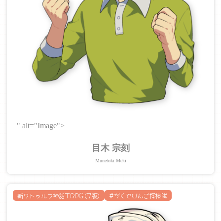
" alt="Image">
目木 宗刻
Munetoki Meki
新クトゥルフ神話TRPG(7版)
#がくでびんご探検隊