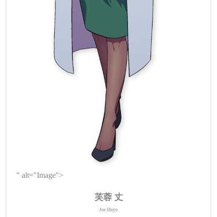
" alt="Image">
芙蓉 丈
Joe Huyo