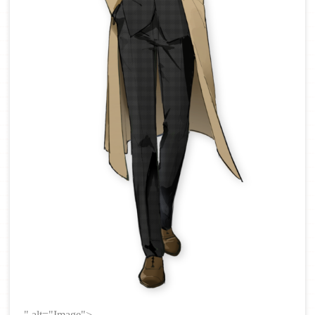
" alt="Image">