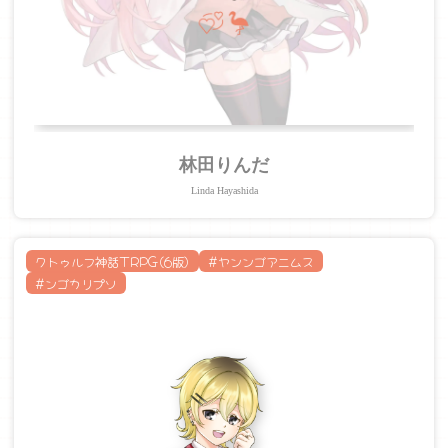
林田りんだ
Linda Hayashida
クトゥルフ神話TRPG(6版)
#ヤンンゴアニムス
#ンゴカリプソ