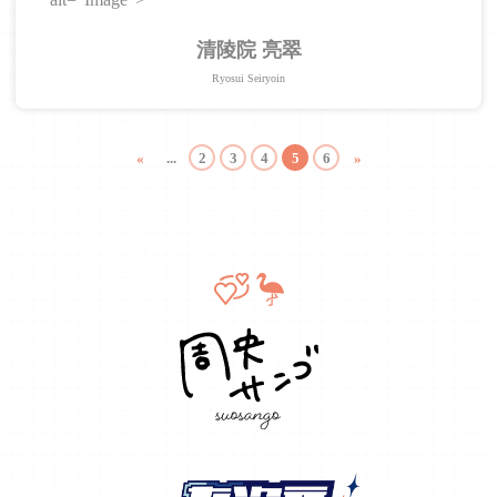
清陵院 亮翠
Ryosui Seiryoin
«
...
2
3
4
5
6
»