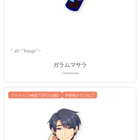
" alt="Image">
ガラムマサラ
Garammasala
クトゥルフ神話TRPG(6版)
#奇怪なでびんご